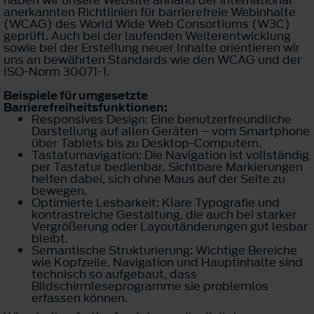
haben wir unsere Website anhand der international
anerkannten Richtlinien für barrierefreie Webinhalte
(WCAG) des World Wide Web Consortiums (W3C)
geprüft. Auch bei der laufenden Weiterentwicklung
sowie bei der Erstellung neuer Inhalte orientieren wir
uns an bewährten Standards wie den WCAG und der
ISO-Norm 30071-1.
Beispiele für umgesetzte
Barrierefreiheitsfunktionen:
Responsives Design: Eine benutzerfreundliche
Darstellung auf allen Geräten – vom Smartphone
über Tablets bis zu Desktop-Computern.
Tastaturnavigation: Die Navigation ist vollständig
per Tastatur bedienbar. Sichtbare Markierungen
helfen dabei, sich ohne Maus auf der Seite zu
bewegen.
Optimierte Lesbarkeit: Klare Typografie und
kontrastreiche Gestaltung, die auch bei starker
Vergrößerung oder Layoutänderungen gut lesbar
bleibt.
Semantische Strukturierung: Wichtige Bereiche
wie Kopfzeile, Navigation und Hauptinhalte sind
technisch so aufgebaut, dass
Bildschirmleseprogramme sie problemlos
erfassen können.