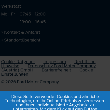
Werkstatt
Mo - Fr
07:45
-
12:00
13:00
-
16:45
Kontakt & Anfahrt
Standortübersicht
Cookie-Ratgeber
Impressum
Rechtliche
Hinweise
Datenschutz Ford Motor Company
(Austria) GmbH
Barrierefreiheit
Cookie-
Einstellungen
© 2026 Ford Motor Company
Diese Seite verwendet Cookies und ähnliche
Technologien, um Ihr Online-Erlebnis zu verbessern
und Ihnen individualisierte Angebote zu
unterbreiten. Mit dem Klick auf den Button