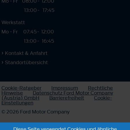
Mo - Fr
08:00
-
12:00
13:00
-
17:45
Werkstatt
Mo - Fr
07:45
-
12:00
13:00
-
16:45
Kontakt & Anfahrt
Standortübersicht
Cookie-Ratgeber
Impressum
Rechtliche
Hinweise
Datenschutz Ford Motor Company
(Austria) GmbH
Barrierefreiheit
Cookie-
Einstellungen
© 2026 Ford Motor Company
Diese Seite verwendet Cookies und ähnliche