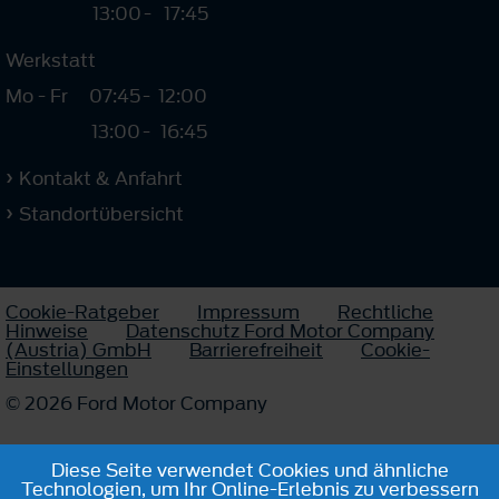
13:00
-
17:45
Werkstatt
Mo - Fr
07:45
-
12:00
13:00
-
16:45
Kontakt & Anfahrt
Standortübersicht
Cookie-Ratgeber
Impressum
Rechtliche
Hinweise
Datenschutz Ford Motor Company
(Austria) GmbH
Barrierefreiheit
Cookie-
Einstellungen
© 2026 Ford Motor Company
Diese Seite verwendet Cookies und ähnliche
Technologien, um Ihr Online-Erlebnis zu verbessern