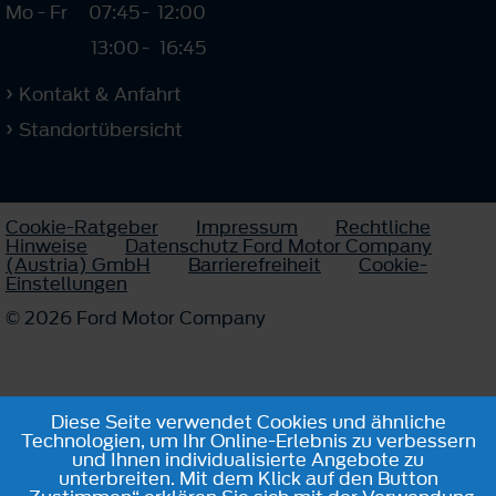
Mo - Fr
07:45
-
12:00
13:00
-
16:45
Kontakt & Anfahrt
Standortübersicht
Cookie-Ratgeber
Impressum
Rechtliche
Hinweise
Datenschutz Ford Motor Company
(Austria) GmbH
Barrierefreiheit
Cookie-
Einstellungen
© 2026 Ford Motor Company
Diese Seite verwendet Cookies und ähnliche
Technologien, um Ihr Online-Erlebnis zu verbessern
und Ihnen individualisierte Angebote zu
unterbreiten. Mit dem Klick auf den Button