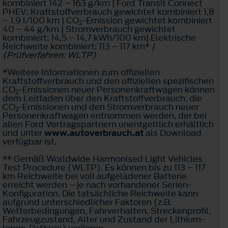
kombiniert 142 – 163 g/km | Ford Transit Connect
PHEV: Kraftstoffverbrauch gewichtet kombiniert 1,8
– 1,9 l/100 km | CO
-Emission gewichtet kombiniert
2
40 – 44 g/km | Stromverbrauch gewichtet
kombiniert: 14,5 – 14,7 kWh/100 km| Elektrische
Reichweite kombiniert: 113 – 117 km*
|
(Prüfverfahren: WLTP)
*Weitere Informationen zum offiziellen
Kraftstoffverbrauch und den offiziellen spezifischen
CO
-Emissionen neuer Personenkraftwagen können
2
dem Leitfaden über den Kraftstoffverbrauch, die
CO
-Emissionen und den Stromverbrauch neuer
2
Personenkraftwagen entnommen werden, der bei
allen Ford Vertragspartnern unentgeltlich erhältlich
und unter
www.autoverbrauch.at
als Download
verfügbar ist.
** Gemäß Worldwide Harmonised Light Vehicles
Test Procedure (WLTP). Es können bis zu 113 – 117
km Reichweite bei voll aufgeladener Batterie
erreicht werden – je nach vorhandener Serien-
Konfiguration. Die tatsächliche Reichweite kann
aufgrund unterschiedlicher Faktoren (z.B.
Wetterbedingungen, Fahrverhalten, Streckenprofil,
Fahrzeugzustand, Alter und Zustand der Lithium-
Ionen-Batterie) variieren.