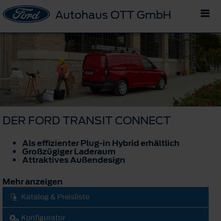
Autohaus OTT GmbH
DER FORD TRANSIT CONNECT
Als effizienter Plug-in Hybrid erhältlich
Großzügiger Laderaum
Attraktives Außendesign
Mehr anzeigen
Katalog & Preisliste
Konfigurator