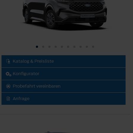
Katalog & Preisliste
Konfigurator
Probefahrt vereinbaren
Anfrage