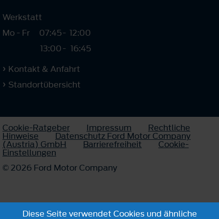
Werkstatt
Mo - Fr
07:45
-
12:00
13:00
-
16:45
Kontakt & Anfahrt
Standortübersicht
Cookie-Ratgeber
Impressum
Rechtliche
Hinweise
Datenschutz Ford Motor Company
(Austria) GmbH
Barrierefreiheit
Cookie-
Einstellungen
© 2026 Ford Motor Company
Diese Seite verwendet Cookies und ähnliche