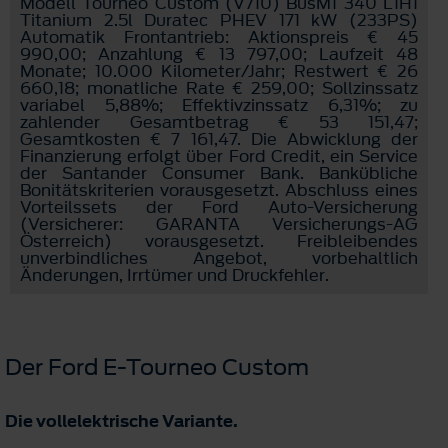
Modell Tourneo Custom (V710) BusM1 340 L1H1
Titanium 2.5l Duratec PHEV 171 kW (233PS)
Automatik Frontantrieb: Aktionspreis € 45
990,00; Anzahlung € 13 797,00; Laufzeit 48
Monate; 10.000 Kilometer/Jahr; Restwert € 26
660,18; monatliche Rate € 259,00; Sollzinssatz
variabel 5,88%; Effektivzinssatz 6,31%; zu
zahlender Gesamtbetrag € 53 151,47;
Gesamtkosten € 7 161,47. Die Abwicklung der
Finanzierung erfolgt über Ford Credit, ein Service
der Santander Consumer Bank. Bankübliche
Bonitätskriterien vorausgesetzt. Abschluss eines
Vorteilssets der Ford Auto-Versicherung
(Versicherer: GARANTA Versicherungs-AG
Österreich) vorausgesetzt. Freibleibendes
unverbindliches Angebot, vorbehaltlich
Änderungen, Irrtümer und Druckfehler.
Der Ford E-Tourneo Custom
Die vollelektrische Variante.