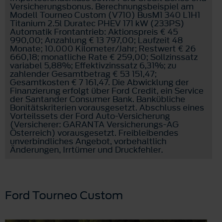
Versicherungsbonus. Berechnungsbeispiel am
Modell Tourneo Custom (V710) BusM1 340 L1H1
Titanium 2.5l Duratec PHEV 171 kW (233PS)
Automatik Frontantrieb: Aktionspreis € 45
990,00; Anzahlung € 13 797,00; Laufzeit 48
Monate; 10.000 Kilometer/Jahr; Restwert € 26
660,18; monatliche Rate € 259,00; Sollzinssatz
variabel 5,88%; Effektivzinssatz 6,31%; zu
zahlender Gesamtbetrag € 53 151,47;
Gesamtkosten € 7 161,47. Die Abwicklung der
Finanzierung erfolgt über Ford Credit, ein Service
der Santander Consumer Bank. Bankübliche
Bonitätskriterien vorausgesetzt. Abschluss eines
Vorteilssets der Ford Auto-Versicherung
(Versicherer: GARANTA Versicherungs-AG
Österreich) vorausgesetzt. Freibleibendes
unverbindliches Angebot, vorbehaltlich
Änderungen, Irrtümer und Druckfehler.
Ford Tourneo Custom