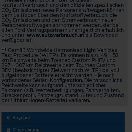
Kraftstoffverbrauch und den offiziellen spezifischen
CO
-Emissionen neuer Personenkraftwagen können
2
dem Leitfaden über den Kraftstoffverbrauch, die
CO
-Emissionen und den Stromverbrauch neuer
2
Personenkraftwagen entnommen werden, der bei
allen Ford Vertragspartnern unentgeltlich erhältlich
und unter
www.autoverbrauch.at
als Download
verfügbar ist.
** Gemäß Worldwide Harmonised Light Vehicles
Test Procedure (WLTP). Es können bis zu 49 – 52
km Reichweite beim Tourneo Custom PHEV und
297 – 307 km Reichweite beim Tourneo Custom
BEV (beabsichtigter Zielwert nach WLTP) bei voll
aufgeladener Batterie erreicht werden – je nach
vorhandener Serien-Konfiguration. Die tatsächliche
Reichweite kann aufgrund unterschiedlicher
Faktoren (z.B. Wetterbedingungen, Fahrverhalten,
Streckenprofil, Fahrzeugzustand, Alter und Zustand
der Lithium-Ionen-Batterie) variieren.
Angebot
Finanzierung