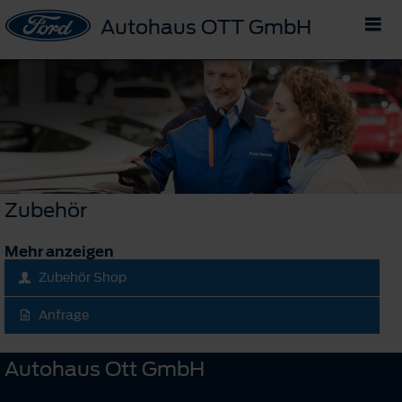
Autohaus OTT GmbH
Zubehör
Mehr anzeigen
Zubehör Shop
Anfrage
Autohaus Ott GmbH