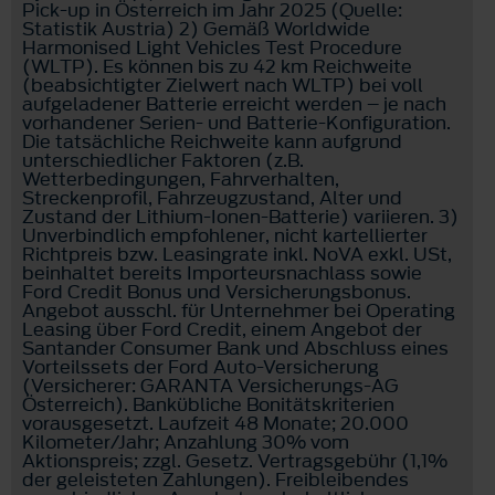
Pick-up in Österreich im Jahr 2025 (Quelle:
Statistik Austria) 2) Gemäß Worldwide
Harmonised Light Vehicles Test Procedure
(WLTP). Es können bis zu 42 km Reichweite
(beabsichtigter Zielwert nach WLTP) bei voll
aufgeladener Batterie erreicht werden – je nach
vorhandener Serien- und Batterie-Konfiguration.
Die tatsächliche Reichweite kann aufgrund
unterschiedlicher Faktoren (z.B.
Wetterbedingungen, Fahrverhalten,
Streckenprofil, Fahrzeugzustand, Alter und
Zustand der Lithium-Ionen-Batterie) variieren. 3)
Unverbindlich empfohlener, nicht kartellierter
Richtpreis bzw. Leasingrate inkl. NoVA exkl. USt,
beinhaltet bereits Importeursnachlass sowie
Ford Credit Bonus und Versicherungsbonus.
Angebot ausschl. für Unternehmer bei Operating
Leasing über Ford Credit, einem Angebot der
Santander Consumer Bank und Abschluss eines
Vorteilssets der Ford Auto-Versicherung
(Versicherer: GARANTA Versicherungs-AG
Österreich). Bankübliche Bonitätskriterien
vorausgesetzt. Laufzeit 48 Monate; 20.000
Kilometer/Jahr; Anzahlung 30% vom
Aktionspreis; zzgl. Gesetz. Vertragsgebühr (1,1%
der geleisteten Zahlungen). Freibleibendes