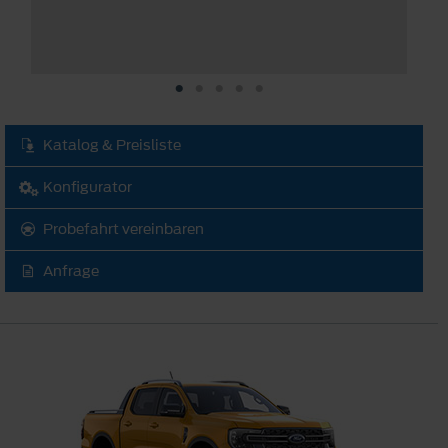
Katalog & Preisliste
Konfigurator
Probefahrt vereinbaren
Anfrage